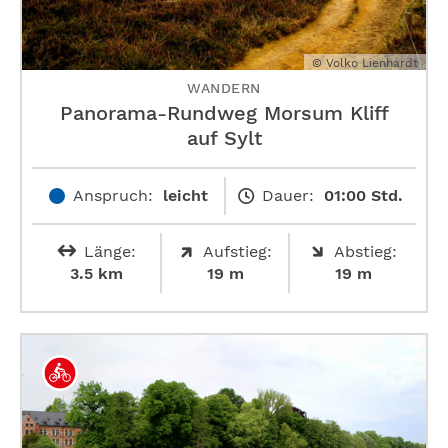
© Volko Lienhardt
WANDERN
Panorama-Rundweg Morsum Kliff
auf Sylt
Anspruch:
leicht
Dauer:
01:00 Std.
Länge:
Aufstieg:
Abstieg:
3.5 km
19 m
19 m