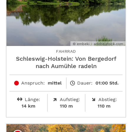
© embeki - adobe.stock.com
FAHRRAD
Schleswig-Holstein: Von Bergedorf
nach Aumühle radeln
Anspruch:
mittel
Dauer:
01:00 Std.
Länge:
Aufstieg:
Abstieg:
14 km
110 m
110 m