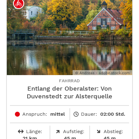
© Andreas - adobe.stock.com
FAHRRAD
Entlang der Oberalster: Von
Duvenstedt zur Alsterquelle
Anspruch:
mittel
Dauer:
02:00 Std.
Länge:
Aufstieg:
Abstieg:
21 km
45 m
45 m