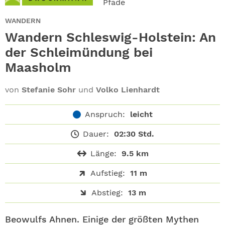
Pfade
ABO
WANDERN
GEWINNEN
Wandern Schleswig-Holstein: An
der Schleimündung bei
NEWSLETTER
Maasholm
ALLE THEMEN
von
Stefanie Sohr
und
Volko Lienhardt
SHOP
Anspruch:
leicht
Dauer:
02:30 Std.
Länge:
9.5 km
Aufstieg:
11 m
Abstieg:
13 m
Beowulfs Ahnen. Einige der größten Mythen