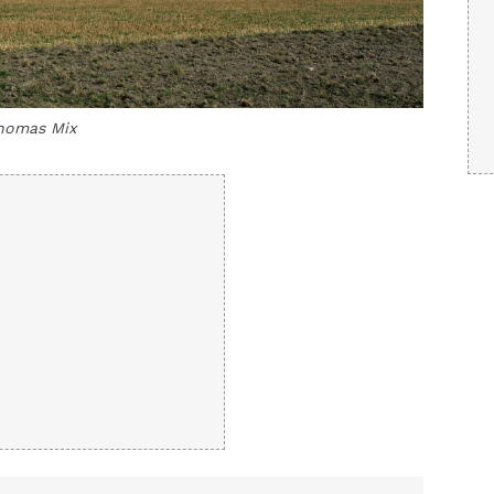
homas Mix
Weg nac