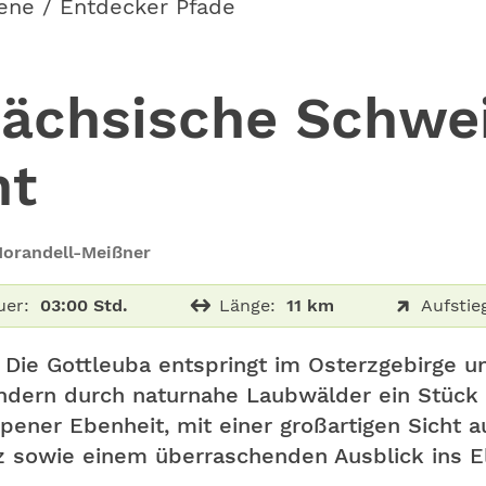
ene / Entdecker Pfade
ächsische Schwei
ht
Morandell-Meißner
uer:
03:00 Std.
Länge:
11 km
Aufstie
. Die Gottleuba entspringt im Osterzgebirge u
andern durch naturnahe Laubwälder ein Stück 
ener Ebenheit, mit einer großartigen Sicht a
 sowie einem überraschenden Ausblick ins El