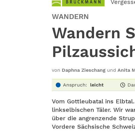
Vergess
WANDERN
Wandern S
Pilzaussic
von
Daphna Zieschang
und
Anita 
Anspruch:
leicht
Da
Vom Gottleubatal ins Elbtal
linkselbischen Täler. Wir w
über die angrenzende Strupp
Vordere Sächsische Schweiz