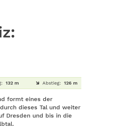
z:
g:
132 m
Abstieg:
126 m
nd formt eines der
durch dieses Tal und weiter
uf Dresden und bis in die
btal.