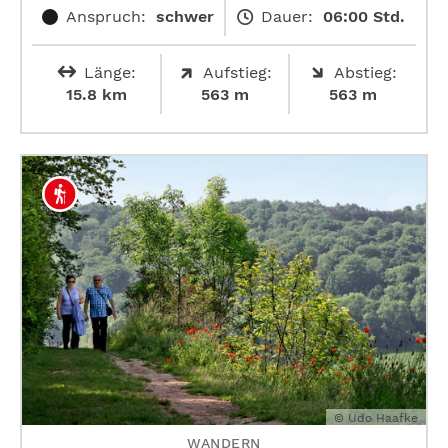
Anspruch:
schwer
Dauer:
06:00 Std.
Länge:
Aufstieg:
Abstieg:
15.8 km
563 m
563 m
© Udo Haafke
WANDERN