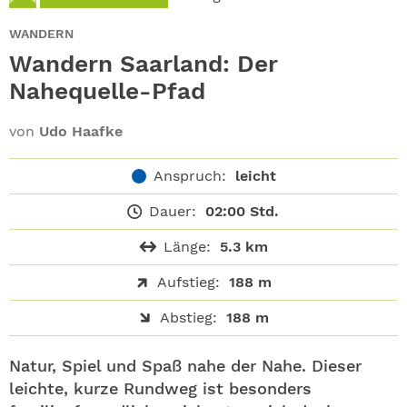
ABO
WANDERN
GEWINNEN
Wandern Saarland: Der
Nahequelle-Pfad
NEWSLETTER
von
Udo Haafke
ALLE THEMEN
Anspruch:
leicht
SHOP
Dauer:
02:00 Std.
Länge:
5.3 km
Aufstieg:
188 m
Abstieg:
188 m
Natur, Spiel und Spaß nahe der Nahe. Dieser
leichte, kurze Rundweg ist besonders