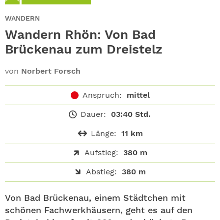
ABO
WANDERN
GEWINNEN
Wandern Rhön: Von Bad
Brückenau zum Dreistelz
NEWSLETTER
von
Norbert Forsch
ALLE THEMEN
Anspruch:
mittel
SHOP
Dauer:
03:40 Std.
Länge:
11 km
Aufstieg:
380 m
Abstieg:
380 m
Von Bad Brückenau, einem Städtchen mit
schönen Fachwerkhäusern, geht es auf den