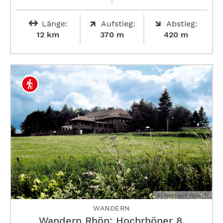
Länge:
Aufstieg:
Abstieg:
12 km
370 m
420 m
© Norbert Forsch
WANDERN
Wandern Rhön: Hochrhöner 8.