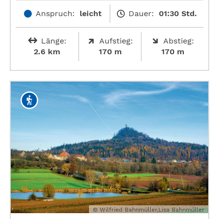
Anspruch:
leicht
Dauer:
01:30 Std.
Länge:
Aufstieg:
Abstieg:
2.6 km
170 m
170 m
© Wilfried Bahnmüller,Lisa Bahnmüller