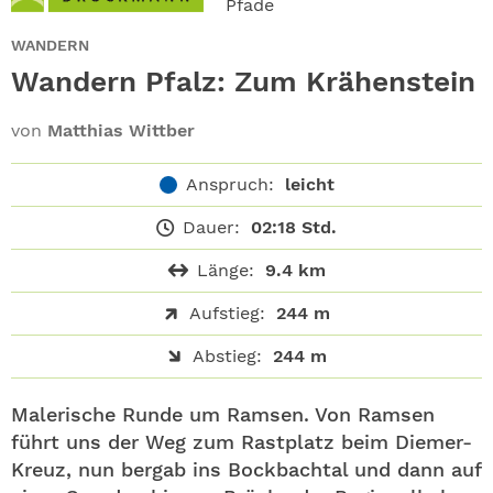
Pfade
ABO
WANDERN
GEWINNEN
Wandern Pfalz: Zum Krähenstein
NEWSLETTER
von
Matthias Wittber
ALLE THEMEN
Anspruch:
leicht
Dauer:
02:18 Std.
SHOP
Länge:
9.4 km
Aufstieg:
244 m
Abstieg:
244 m
Malerische Runde um Ramsen. Von Ramsen
führt uns der Weg zum Rastplatz beim Diemer-
Kreuz, nun bergab ins Bockbachtal und dann auf