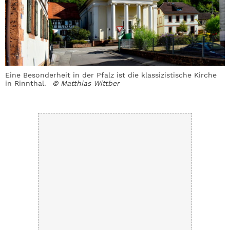
Eine Besonderheit in der Pfalz ist die klassizistische Kirche
R
in Rinnthal.
© Matthias Wittber
L
M