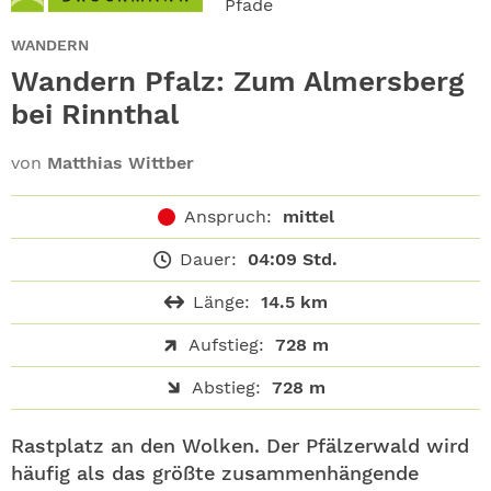
Pfade
ABO
WANDERN
GEWINNEN
Wandern Pfalz: Zum Almersberg
bei Rinnthal
NEWSLETTER
von
Matthias Wittber
ALLE THEMEN
Anspruch:
mittel
SHOP
Dauer:
04:09 Std.
Länge:
14.5 km
Aufstieg:
728 m
Abstieg:
728 m
Rastplatz an den Wolken. Der Pfälzerwald wird
häufig als das größte zusammenhängende