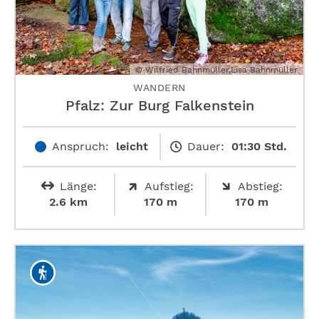
© Wilfried Bahnmüller,Lisa Bahnmüller
WANDERN
Pfalz: Zur Burg Falkenstein
Anspruch:
leicht
Dauer:
01:30 Std.
Länge:
Aufstieg:
Abstieg:
2.6 km
170 m
170 m