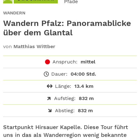
Pfade
ABO
WANDERN
GEWINNEN
Wandern Pfalz: Panoramablicke
über dem Glantal
NEWSLETTER
von
Matthias Wittber
ALLE THEMEN
Anspruch:
mittel
SHOP
Dauer:
04:00 Std.
Länge:
13.4 km
Aufstieg:
832 m
Abstieg:
832 m
Startpunkt Hirsauer Kapelle. Diese Tour führt
uns in das als Wanderregion wenig bekannte