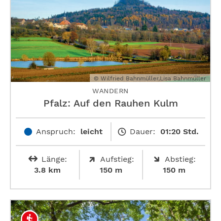
© Wilfried Bahnmüller,Lisa Bahnmüller
WANDERN
Pfalz: Auf den Rauhen Kulm
Anspruch:
leicht
Dauer:
01:20 Std.
Länge:
Aufstieg:
Abstieg:
3.8 km
150 m
150 m