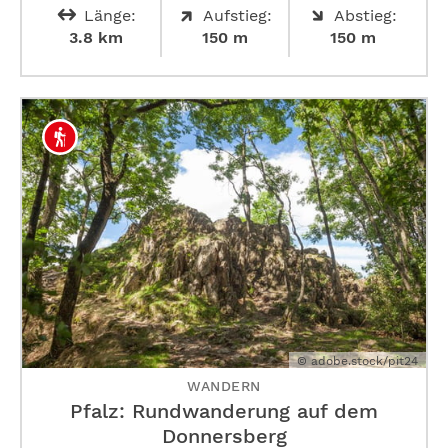
Länge:
Aufstieg:
Abstieg:
3.8 km
150 m
150 m
© adobe.stock/pit24
WANDERN
Pfalz: Rundwanderung auf dem
Donnersberg