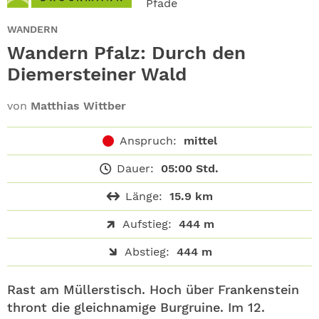
Pfade
ABO
WANDERN
GEWINNEN
Wandern Pfalz: Durch den
Diemersteiner Wald
NEWSLETTER
von
Matthias Wittber
ALLE THEMEN
Anspruch:
mittel
SHOP
Dauer:
05:00 Std.
Länge:
15.9 km
Aufstieg:
444 m
Abstieg:
444 m
Rast am Müllerstisch. Hoch über Frankenstein
thront die gleichnamige Burgruine. Im 12.