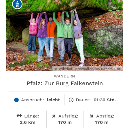
© Wilfried Bahnmüller,Lisa Bahnmüller
WANDERN
Pfalz: Zur Burg Falkenstein
Anspruch:
leicht
Dauer:
01:30 Std.
Länge:
Aufstieg:
Abstieg:
2.6 km
170 m
170 m