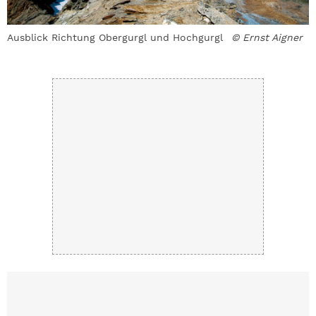
Ausblick Richtung Obergurgl und Hochgurgl
© Ernst Aigner
R
A