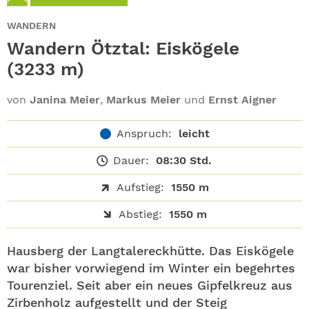
ABO
WANDERN
GEWINNEN
Wandern Ötztal: Eiskögele
(3233 m)
NEWSLETTER
von
Janina Meier
,
Markus Meier
und
Ernst Aigner
ALLE THEMEN
Anspruch:
leicht
SHOP
Dauer:
08:30 Std.
Aufstieg:
1550 m
Abstieg:
1550 m
Hausberg der Langtalereckhütte. Das Eiskögele
war bisher vorwiegend im Winter ein begehrtes
Tourenziel. Seit aber ein neues Gipfelkreuz aus
Zirbenholz aufgestellt und der Steig