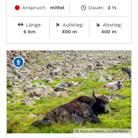
Anspruch:
mittel
Dauer:
2 ½
Länge:
Aufstieg:
Abstieg:
6 km
400 m
400 m
© Markus Meier, Janina Meier