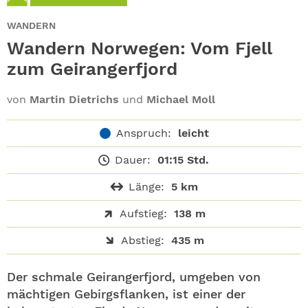
ABO
WANDERN
GEWINNEN
Wandern Norwegen: Vom Fjell
zum Geirangerfjord
NEWSLETTER
von
Martin Dietrichs
und
Michael Moll
ALLE THEMEN
Anspruch:
leicht
SHOP
Dauer:
01:15 Std.
Länge:
5 km
Aufstieg:
138 m
Abstieg:
435 m
Der schmale Geirangerfjord, umgeben von
mächtigen Gebirgsflanken, ist einer der