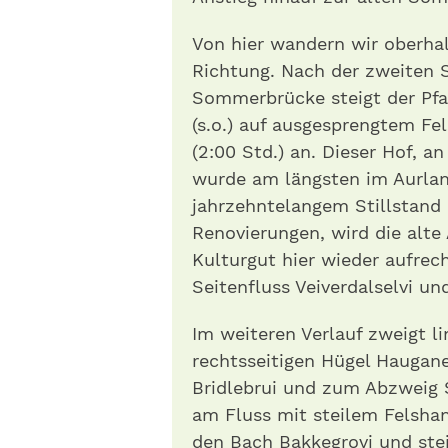
Von hier wandern wir oberhal
Richtung. Nach der zweiten 
Sommerbrücke steigt der Pf
(s.o.) auf ausgesprengtem Fe
(2:00 Std.) an. Dieser Hof, an
wurde am längsten im Aurlan
jahrzehntelangem Stillstand
Renovierungen, wird die alte
Kulturgut hier wieder aufre
Seitenfluss Veiverdalselvi un
Im weiteren Verlauf zweigt l
rechtsseitigen Hügel Haugan
Bridlebrui und zum Abzweig S
am Fluss mit steilem Felsha
den Bach Bakkegrovi und stei