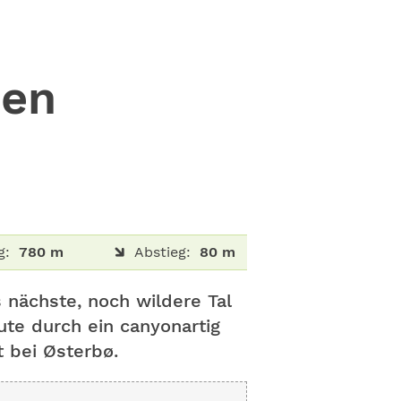
den
g:
780 m
Abstieg:
80 m
nächste, noch wildere Tal
ute durch ein canyonartig
t bei Østerbø.