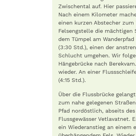
Zwischental auf. Hier passie
Nach einem Kilometer mache
einen kurzen Abstecher zum T
Felsengstelle die mächtigen 
dem Tümpel am Wanderpfad p
(3:30 Std.), einen der anstr
Schlucht umgehen. Wir folge
Hängebrücke nach Berekvam. 
wieder. An einer Flussschlei
(4:15 Std.).
Über die Flussbrücke gelangt
zum nahe gelegenen Straßena
Pfad nordöstlich, abseits de
Flussgewässer Vetlavatnet. Es
ein Wiederanstieg an einem 
überhängendem Fels. Wieder 