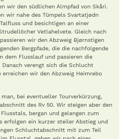
ren wir den südlichen Almpfad von Skåri.
n wir nahe des Tümpels Svartatjødn
alfluss und besichtigen an einer
Strudellöcher Vetlahelvete. Gleich nach
assieren wir den Abzweig Bjørnstigen
engenden Bergpfade, die die nachfolgende
n dem Flusslauf und passieren die
Danach verengt sich die Schlucht
fe erreichen wir den Abzweig Heimrebo
 man, bei eventueller Tourverkürzung,
bschnitt des Rv 50. Wir steigen aber den
s Flusstals, bergan und gelangen zum
 erfolgen ein kurzer steiler Abstieg und
engen Schluchtabschnitt mit zum Teil
im Flusstal, gehen wir nach einer