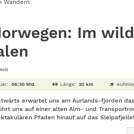
m Wandern
orwegen: Im wil
alen
Moll
uer:
06:30 Std.
Länge:
20 km
Aufstie
wärts erwartet uns am Aurlands-fjorden das 
ührt uns auf einer alten Alm- und Transportro
ktakulären Pfaden hinauf auf das Sleipafjelle