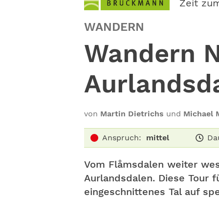
Zeit zu
WANDERN
Wandern N
Aurlandsd
von
Martin Dietrichs
und
Michael 
Anspruch:
mittel
Da
Vom Flåmsdalen weiter west
Aurlandsdalen. Diese Tour f
eingeschnittenes Tal auf spe