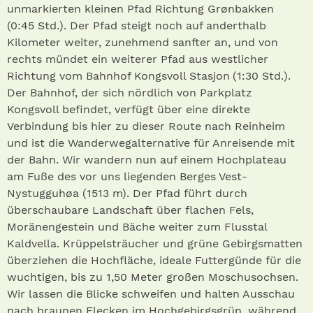
unmarkierten kleinen Pfad Richtung Grønbakken
(0:45 Std.). Der Pfad steigt noch auf anderthalb
Kilometer weiter, zunehmend sanfter an, und von
rechts mündet ein weiterer Pfad aus westlicher
Richtung vom Bahnhof Kongsvoll Stasjon (1:30 Std.).
Der Bahnhof, der sich nördlich von Parkplatz
Kongsvoll befindet, verfügt über eine direkte
Verbindung bis hier zu dieser Route nach Reinheim
und ist die Wanderwegalternative für Anreisende mit
der Bahn. Wir wandern nun auf einem Hochplateau
am Fuße des vor uns liegenden Berges Vest-
Nystugguhøa (1513 m). Der Pfad führt durch
überschaubare Landschaft über flachen Fels,
Moränengestein und Bäche weiter zum Flusstal
Kaldvella. Krüppelsträucher und grüne Gebirgsmatten
überziehen die Hochfläche, ideale Futtergünde für die
wuchtigen, bis zu 1,50 Meter großen Moschusochsen.
Wir lassen die Blicke schweifen und halten Ausschau
nach braunen Flecken im Hochgebirgsgrün, während