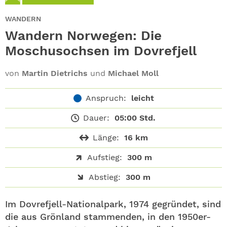
ABO
WANDERN
GEWINNEN
Wandern Norwegen: Die
Moschusochsen im Dovrefjell
NEWSLETTER
von
Martin Dietrichs
und
Michael Moll
ALLE THEMEN
Anspruch:
leicht
SHOP
Dauer:
05:00 Std.
Länge:
16 km
Aufstieg:
300 m
Abstieg:
300 m
Im Dovrefjell-Nationalpark, 1974 gegründet, sind
die aus Grönland stammenden, in den 1950er-