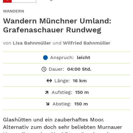
ABO
WANDERN
GEWINNEN
Wandern Münchner Umland:
Grafenaschauer Rundweg
NEWSLETTER
von
Lisa Bahnmüller
und
Wilfried Bahnmüller
ALLE THEMEN
Anspruch:
leicht
SHOP
Dauer:
04:00 Std.
Länge:
16 km
Aufstieg:
150 m
Abstieg:
150 m
Glashütten und ein zauberhaftes Moor.
Alternativ zum doch sehr beliebten Murnauer