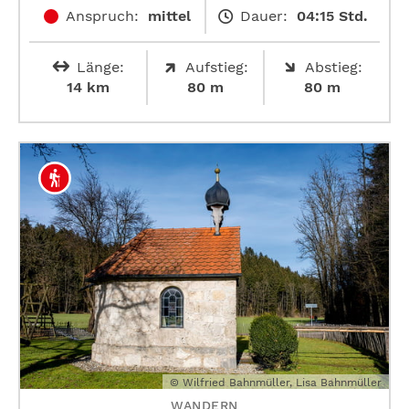
Anspruch:
mittel
Dauer:
04:15 Std.
Länge:
Aufstieg:
Abstieg:
14 km
80 m
80 m
© Wilfried Bahnmüller, Lisa Bahnmüller
WANDERN