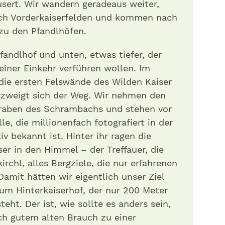
ert. Wir wandern geradeaus weiter,
ach Vorderkaiserfelden und kommen nach
zu den Pfandlhöfen .
fandlhof und unten, etwas tiefer, der
einer Einkehr verführen wollen. Im
die ersten Felswände des Wilden Kaiser
erzweigt sich der Weg. Wir nehmen den
Graben des Schrambachs und stehen vor
 , die millionenfach fotografiert in der
v bekannt ist. Hinter ihr ragen die
er in den Himmel – der Treffauer, die
rchl, alles Bergziele, die nur erfahrenen
Damit hätten wir eigentlich unser Ziel
zum Hinterkaiserhof , der nur 200 Meter
eht. Der ist, wie sollte es anders sein,
ch gutem alten Brauch zu einer