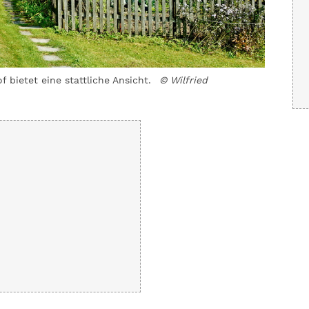
bietet eine stattliche Ansicht.
© Wilfried
Die berü
Wilfried