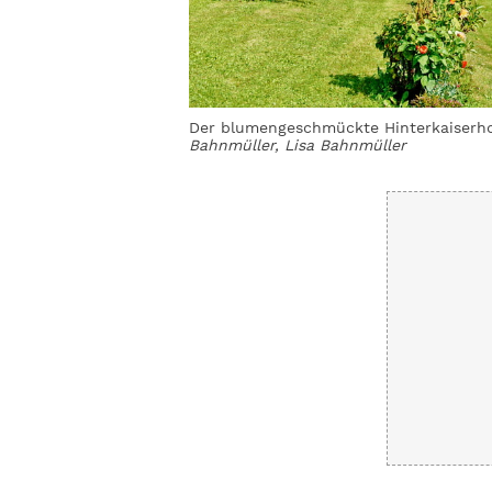
nkirchl und Ellmauer
Der blumengeschmückte Hinterkaiserhof 
Bahnmüller, Lisa Bahnmüller