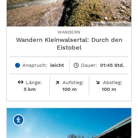
© Bernhard Irlinger
WANDERN
Wandern Kleinwalsertal: Durch den
Eistobel
Anspruch:
leicht
Dauer:
01:45 Std.
Länge:
Aufstieg:
Abstieg:
5 km
100 m
100 m