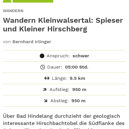
ABO
WANDERN
GEWINNEN
Wandern Kleinwalsertal: Spieser
und Kleiner Hirschberg
NEWSLETTER
von
Bernhard Irlinger
ALLE THEMEN
Anspruch:
schwer
SHOP
Dauer:
05:00 Std.
Länge:
9.5 km
Aufstieg:
950 m
Abstieg:
950 m
Über Bad Hindelang durchzieht der geologisch
interessante Hirschbachtobel die Südflanke des