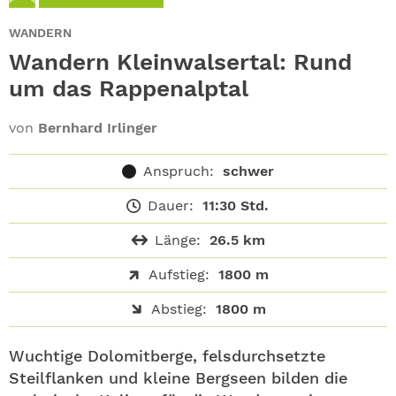
ABO
WANDERN
GEWINNEN
Wandern Kleinwalsertal: Rund
um das Rappenalptal
NEWSLETTER
von
Bernhard Irlinger
ALLE THEMEN
Anspruch:
schwer
SHOP
Dauer:
11:30 Std.
Länge:
26.5 km
Aufstieg:
1800 m
Abstieg:
1800 m
Wuchtige Dolomitberge, felsdurchsetzte
Steilflanken und kleine Bergseen bilden die