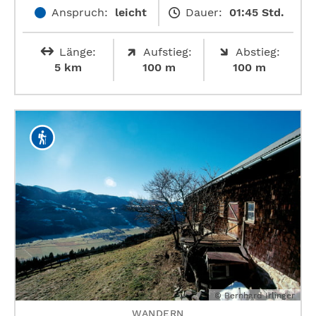
Anspruch:
leicht
Dauer:
01:45 Std.
Länge:
Aufstieg:
Abstieg:
5 km
100 m
100 m
© Bernhard Irlinger
WANDERN