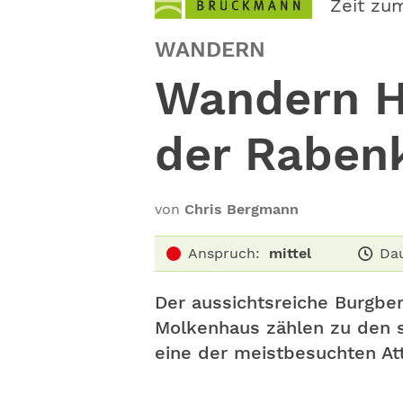
Zeit zu
WANDERN
Wandern H
der Raben
von
Chris Bergmann
Anspruch:
mittel
Dau
Der aussichtsreiche Burgbe
Molkenhaus zählen zu den s
eine der meistbesuchten Att