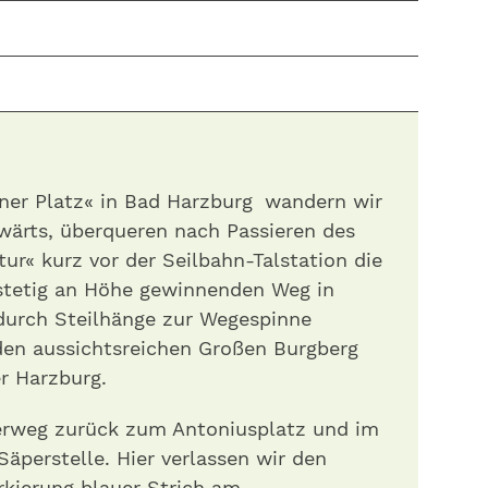
iner Platz« in Bad Harzburg wandern wir
fwärts, überqueren nach Passieren des
ur« kurz vor der Seilbahn-Talstation die
stetig an Höhe gewinnenden Weg in
urch Steilhänge zur Wegespinne
 den aussichtsreichen Großen Burgberg
er Harzburg.
erweg zurück zum Antoniusplatz und im
äperstelle. Hier verlassen wir den
rkierung blauer Strich am