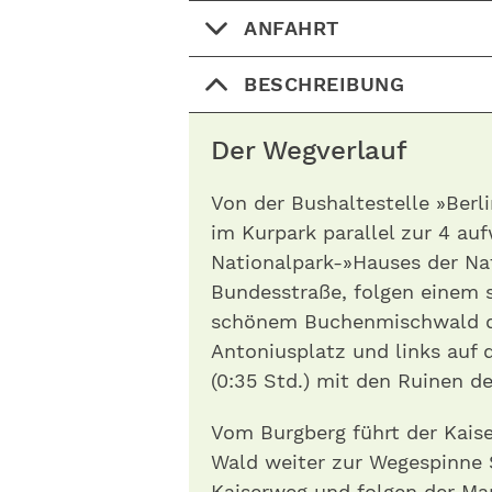
ANFAHRT
BESCHREIBUNG
Der Wegverlauf
Von der Bushaltestelle »Berl
im Kurpark parallel zur 4 au
Nationalpark-»Hauses der Nat
Bundesstraße, folgen einem 
schönem Buchenmischwald d
Antoniusplatz und links auf
(0:35 Std.) mit den Ruinen d
Vom Burgberg führt der Kais
Wald weiter zur Wegespinne S
Kaiserweg und folgen der Ma