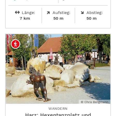
Länge:
Aufstieg:
Abstieg:
7 km
50 m
50 m
© Chris Bergmann
WANDERN
Harz: Hexentanzplatz und