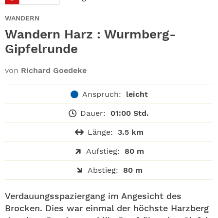
ABO
WANDERN
GEWINNEN
Wandern Harz : Wurmberg-
Gipfelrunde
NEWSLETTER
von
Richard Goedeke
ALLE THEMEN
Anspruch:
leicht
SHOP
Dauer:
01:00 Std.
Länge:
3.5 km
Aufstieg:
80 m
Abstieg:
80 m
Verdauungsspaziergang im Angesicht des
Brocken. Dies war einmal der höchste Harzberg