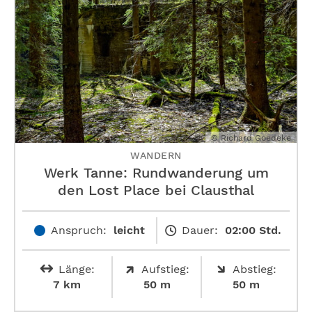
© Richard Goedeke
WANDERN
Werk Tanne: Rundwanderung um
den Lost Place bei Clausthal
Anspruch:
leicht
Dauer:
02:00 Std.
Länge:
Aufstieg:
Abstieg:
7 km
50 m
50 m