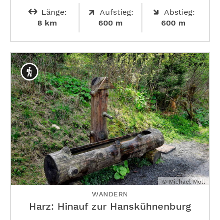
Länge:
Aufstieg:
Abstieg:
8 km
600 m
600 m
© Michael Moll
WANDERN
Harz: Hinauf zur ­Hanskühnenburg