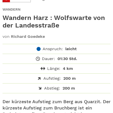
ABO
WANDERN
GEWINNEN
Wandern Harz : Wolfswarte von
der Landesstraße
NEWSLETTER
von
Richard Goedeke
ALLE THEMEN
Anspruch:
leicht
SHOP
Dauer:
01:30 Std.
Länge:
4 km
Aufstieg:
200 m
Abstieg:
200 m
Der kürzeste Aufstieg zum Berg aus Quarzit. Der
kürzeste Aufstieg zum Bruchberg ist ein