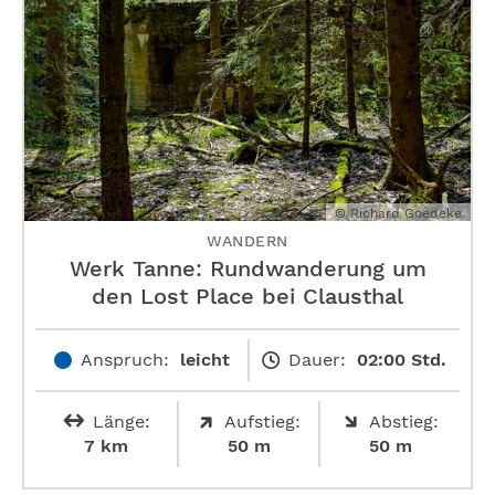
© Richard Goedeke
WANDERN
Werk Tanne: Rundwanderung um
den Lost Place bei Clausthal
Anspruch:
leicht
Dauer:
02:00 Std.
Länge:
Aufstieg:
Abstieg:
7 km
50 m
50 m