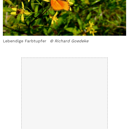
Lebendige Farbtupfer
© Richard Goedeke
D
R