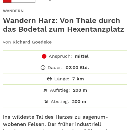
ABO
WANDERN
GEWINNEN
Wandern Harz: Von Thale durch
das Bodetal zum Hexentanzplatz
NEWSLETTER
von
Richard Goedeke
ALLE THEMEN
Anspruch:
mittel
SHOP
Dauer:
02:00 Std.
Länge:
7 km
Aufstieg:
200 m
Abstieg:
200 m
Ins wildeste Tal des Harzes zu sagenum-
wobenen Felsen. Der früher industriell