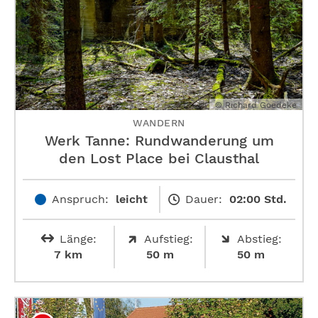
© Richard Goedeke
WANDERN
Werk Tanne: Rundwanderung um
den Lost Place bei Clausthal
Anspruch:
leicht
Dauer:
02:00 Std.
Länge:
Aufstieg:
Abstieg:
7 km
50 m
50 m