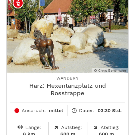
© Chris Bergmann
WANDERN
Harz: Hexentanzplatz und
Rosstrappe
Anspruch:
mittel
Dauer:
03:30 Std.
Länge:
Aufstieg:
Abstieg:
8 km
600 m
600 m