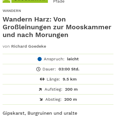
Pfade
ABO
WANDERN
GEWINNEN
Wandern Harz: Von
Großleinungen zur Mooskammer
NEWSLETTER
und nach Morungen
ALLE THEMEN
von
Richard Goedeke
SHOP
Anspruch:
leicht
Dauer:
03:00 Std.
Länge:
9.5 km
Aufstieg:
200 m
Abstieg:
200 m
Gipskarst, Burgruinen und uralte