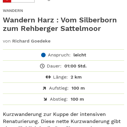
ABO
WANDERN
GEWINNEN
Wandern Harz : Vom Silberborn
zum Rehberger Sattelmoor
NEWSLETTER
von
Richard Goedeke
ALLE THEMEN
Anspruch:
leicht
SHOP
Dauer:
01:00 Std.
Länge:
2 km
Aufstieg:
100 m
Abstieg:
100 m
Kurzwanderung zur Kuppe der intensiven
Renaturierung. Diese nette Kurzwanderung gibt