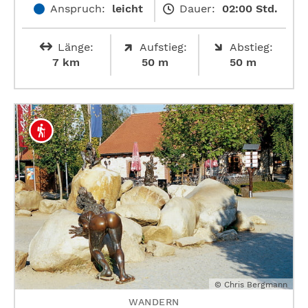
Anspruch:
leicht
Dauer:
02:00 Std.
Länge:
Aufstieg:
Abstieg:
7 km
50 m
50 m
© Chris Bergmann
WANDERN