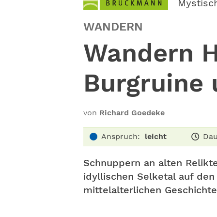
Mystisc
WANDERN
Wandern H
Burgruine
von
Richard Goedeke
Anspruch:
leicht
Dau
Schnuppern an alten ­Relik
idyllischen Selketal auf de
mittelalterlichen Geschich