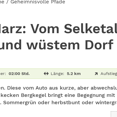
he / Geheimnisvolle Pfade
arz: Vom Selketal
 und wüstem Dorf
er:
02:00 Std.
Länge:
5.2 km
Aufstieg
ten. Diese vom Auto aus kurze, aber abwech
n kecken Berg­kegel bringt eine Begegnung mit
te. Sommergrün oder herbstbunt oder wintergr