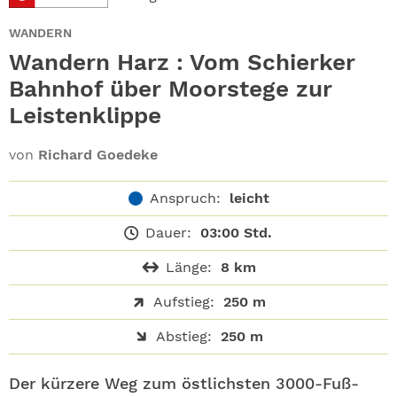
ABO
WANDERN
GEWINNEN
Wandern Harz : Vom Schierker
Bahnhof über Moorstege zur
NEWSLETTER
Leistenklippe
ALLE THEMEN
von
Richard Goedeke
SHOP
Anspruch:
leicht
Dauer:
03:00 Std.
Länge:
8 km
Aufstieg:
250 m
Abstieg:
250 m
Der kürzere Weg zum östlichsten 3000-Fuß-