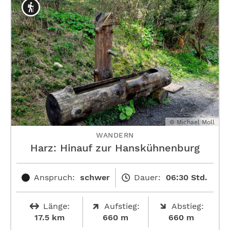
© Michael Moll
WANDERN
Harz: Hinauf zur ­Hanskühnenburg
Anspruch:
schwer
Dauer:
06:30 Std.
Länge:
Aufstieg:
Abstieg:
17.5 km
660 m
660 m