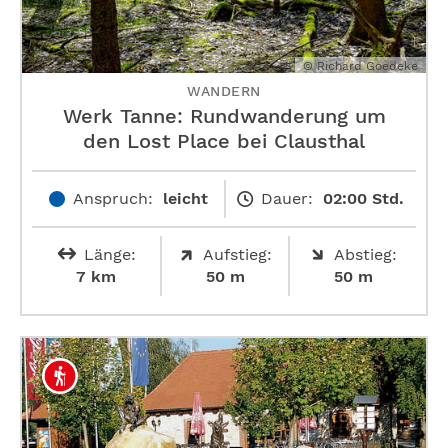
© Richard Goedeke
WANDERN
Werk Tanne: Rundwanderung um
den Lost Place bei Clausthal
Anspruch:
leicht
Dauer:
02:00 Std.
Länge:
Aufstieg:
Abstieg:
7 km
50 m
50 m