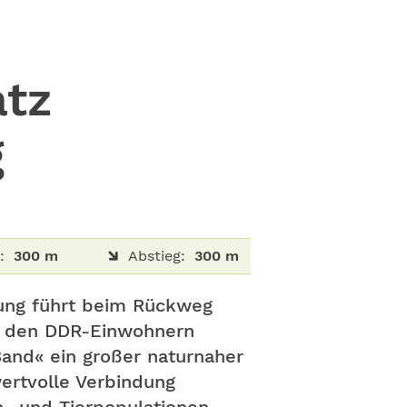
atz
g
:
300 m
Abstieg:
300 m
rung führt beim Rückweg
ng den DDR-Einwohnern
Band« ein großer naturnaher
ertvolle Verbindung