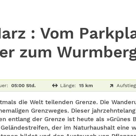
arz : Vom Parkpl
ber zum Wurmber
uer:
05:00 Std.
Länge:
15 km
Aufstieg
tmals die Welt teilenden Grenze. Die Wande
ehemaligen Grenzweges. Dieser jahrzehntela
en entlang der Grenze ist heute als »Grünes 
Geländestreifen, der im Naturhaushalt eine w