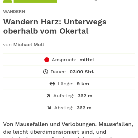
ABO
WANDERN
GEWINNEN
Wandern Harz: Unterwegs
oberhalb vom Okertal
NEWSLETTER
von
Michael Moll
ALLE THEMEN
Anspruch:
mittel
SHOP
Dauer:
03:00 Std.
Länge:
9 km
Aufstieg:
362 m
Abstieg:
362 m
Von Mausefallen und Verlobungen. Mausefallen,
die leicht überdimensioniert sind, und