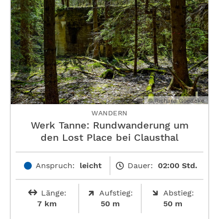
© Richard Goedeke
WANDERN
Werk Tanne: Rundwanderung um
den Lost Place bei Clausthal
Anspruch:
leicht
Dauer:
02:00 Std.
Länge:
Aufstieg:
Abstieg:
7 km
50 m
50 m