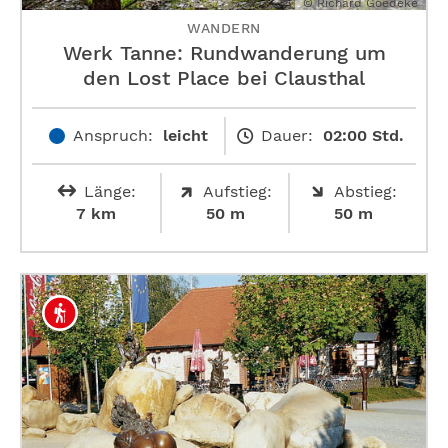
© Richard Goedeke
WANDERN
Werk Tanne: Rundwanderung um
den Lost Place bei Clausthal
Anspruch:
leicht
Dauer:
02:00 Std.
Länge:
Aufstieg:
Abstieg:
7 km
50 m
50 m