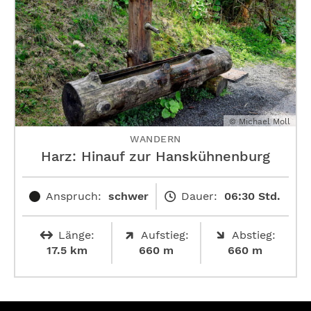
© Michael Moll
WANDERN
Harz: Hinauf zur ­Hanskühnenburg
Anspruch:
schwer
Dauer:
06:30 Std.
Länge:
Aufstieg:
Abstieg:
17.5 km
660 m
660 m