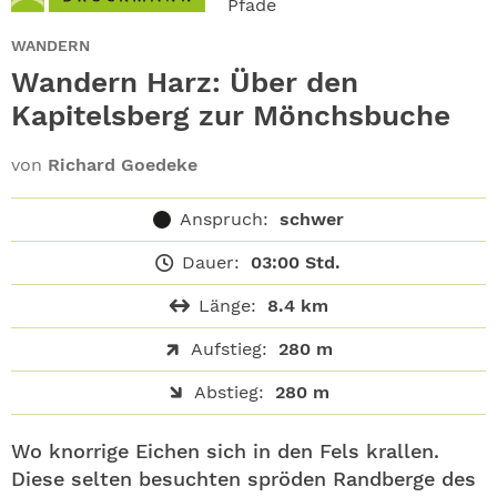
Pfade
ABO
WANDERN
GEWINNEN
Wandern Harz: Über den
Kapitelsberg zur Mönchsbuche
NEWSLETTER
von
Richard Goedeke
ALLE THEMEN
Anspruch:
schwer
SHOP
Dauer:
03:00 Std.
Länge:
8.4 km
Aufstieg:
280 m
Abstieg:
280 m
Wo knorrige Eichen sich in den Fels krallen.
Diese selten besuchten spröden Randberge des