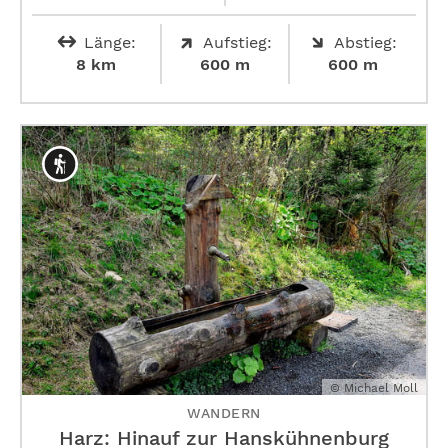
Länge:
Aufstieg:
Abstieg:
8 km
600 m
600 m
© Michael Moll
WANDERN
Harz: Hinauf zur ­Hanskühnenburg