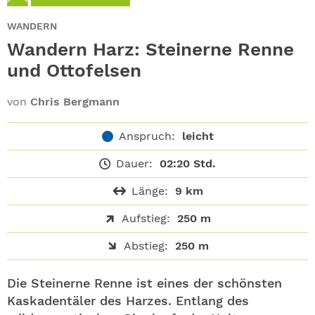
ABO
WANDERN
GEWINNEN
Wandern Harz: Steinerne Renne
und Ottofelsen
NEWSLETTER
von
Chris Bergmann
ALLE THEMEN
Anspruch:
leicht
SHOP
Dauer:
02:20 Std.
Länge:
9 km
Aufstieg:
250 m
Abstieg:
250 m
Die Steinerne Renne ist eines der schönsten
Kaskadentäler des Harzes. Entlang des