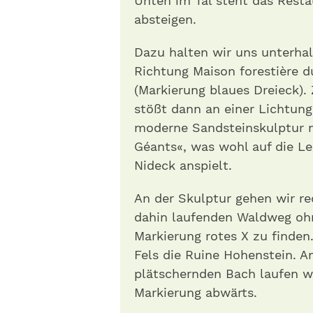
Unten im Tal steht das Rest
absteigen.
Dazu halten wir uns unterha
Richtung Maison forestière 
(Markierung blaues Dreieck).
stößt dann an einer Lichtung
moderne Sandstein­skulptur 
Géants«, was wohl auf die L
Nideck anspielt.
An der Skulptur gehen wir re
dahin laufenden Waldweg ohne
Markierung rotes X zu finden
Fels die Ruine Hohenstein. A
plätschernden Bach laufen wi
Markierung abwärts.