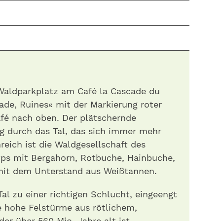
Waldparkplatz am Café la Cascade du
de, Ruines« mit der Markierung roter
afé nach oben. Der plätschernde
g durch das Tal, das sich immer mehr
reich ist die Waldgesellschaft des
ps mit Bergahorn, Rotbuche, Hainbuche,
mit dem Unterstand aus Weißtannen.
Tal zu einer richtigen Schlucht, eingeengt
e hohe Felstürme aus rötlichem,
er über 560 Mio. Jahre alt ist.