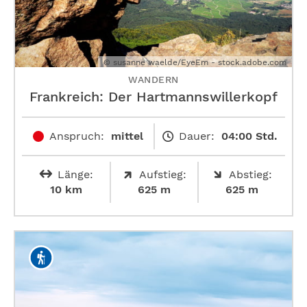
© susanne waelde/EyeEm - stock.adobe.com
WANDERN
Frankreich: Der Hartmannswillerkopf
Anspruch:
mittel
Dauer:
04:00 Std.
Länge:
Aufstieg:
Abstieg:
10 km
625 m
625 m