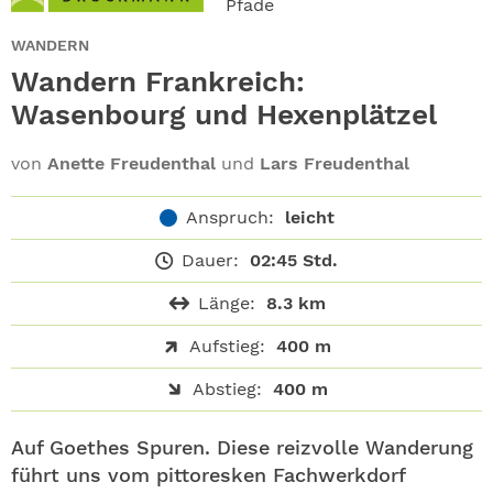
Pfade
ABO
WANDERN
GEWINNEN
Wandern Frankreich:
Wasenbourg und Hexenplätzel
NEWSLETTER
von
Anette Freudenthal
und
Lars Freudenthal
ALLE THEMEN
Anspruch:
leicht
SHOP
Dauer:
02:45 Std.
Länge:
8.3 km
Aufstieg:
400 m
Abstieg:
400 m
Auf Goethes Spuren. Diese reizvolle Wanderung
führt uns vom pittoresken Fachwerkdorf