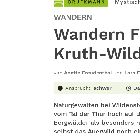
Mystisc
WANDERN
Wandern F
Kruth-Wild
von
Anette Freudenthal
und
Lars 
Anspruch:
schwer
Da
Naturgewalten bei Wildenste
vom Tal der Thur hoch auf 
Bergwälder als besonders na
selbst das Auerwild noch e