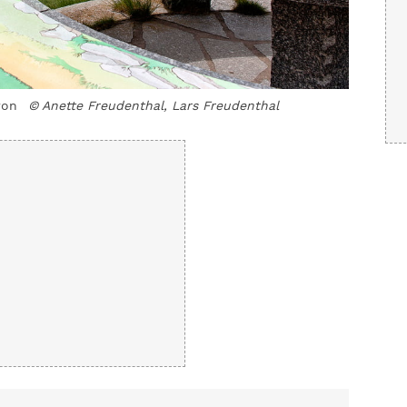
ron
© Anette Freudenthal, Lars Freudenthal