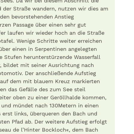
Sees. Da wir bei diesem Abschnitt die
d der Straße wandern, nutzen wir dies am
f den bevorstehenden Anstieg
rzen Passage über einen sehr gut
er laufen wir wieder hoch an die Straße
tafel. Wenige Schritte weiter erreichen
über einen in Serpentinen angelegten
e Stufen herunterstürzende Wasserfall
, bildet mit seiner Ausrichtung nach
otomotiv. Der anschließende Aufstieg
e auf dem mit blauem Kreuz markierten
fen das Gefälle des zum See steil
eiter oben zu einer Geröllhalde kommen,
 und mündet nach 130Metern in einen
s erst links, überqueren den Bach und
ten Pfad ab. Der weitere Aufstieg erfolgt
sseau de l’Hinter Bockloch«, dem Bach