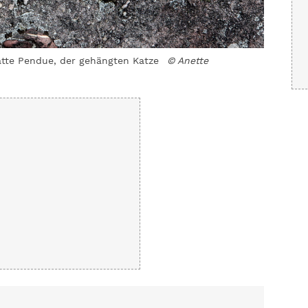
atte Pendue, der gehängten Katze
© Anette