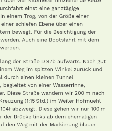
h über vier Kilometer hinziehende Kette
urchfahrt einst eine ganztägige
. In einem Trog, von der Größe einer
 einer schiefen Ebene über einen
ern bewegt. Für die Besichtigung der
t werden. Auch eine Bootsfahrt mit dem
 werden.
tlang der Straße D 97b aufwärts. Nach gut
einem Weg im spitzen Winkel zurück und
 durch einen kleinen Tunnel
 begleitet von einer Wasserrinne,
ter. Diese Straße wandern wir 200 m nach
 Kreuzung (1:15 Std.) im Weiler Hofmuehl
 104f abzweigt. Diese gehen wir nur 100 m
r der Brücke links ab dem ehemaligen
uf den Weg mit der Markierung blauer