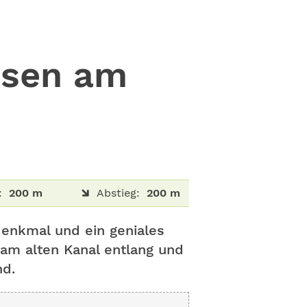
usen am
:
200 m
Abstieg:
200 m
denkmal und ein geniales
 am alten Kanal entlang und
nd.