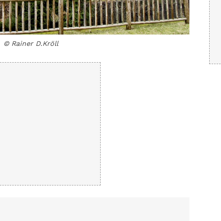
© Rainer D.Kröll