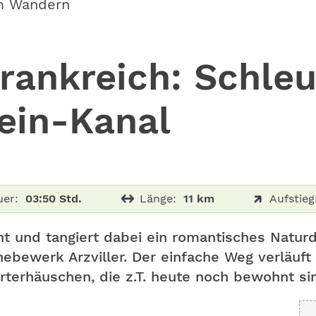
m Wandern
rankreich: Schle
ein-Kanal
er:
03:50 Std.
Länge:
11 km
Aufstieg
ht und tangiert dabei ein romantisches Natur
ebewerk Arzviller. Der einfache Weg verläuft
terhäuschen, die z.T. heute noch bewohnt si