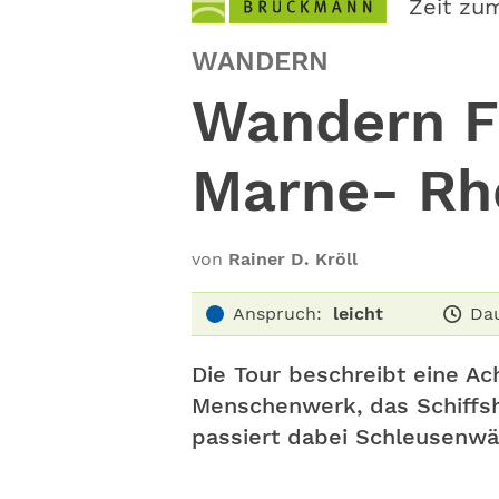
Zeit zu
WANDERN
Wandern F
Marne- Rh
von
Rainer D. Kröll
Anspruch:
leicht
Dau
Die Tour beschreibt eine Ac
Menschenwerk, das Schiffsh
passiert dabei Schleusenwär