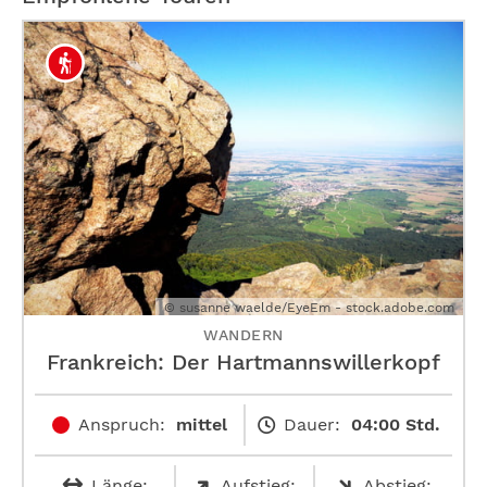
© susanne waelde/EyeEm - stock.adobe.com
WANDERN
Frankreich: Der Hartmannswillerkopf
Anspruch:
mittel
Dauer:
04:00 Std.
Länge:
Aufstieg:
Abstieg: