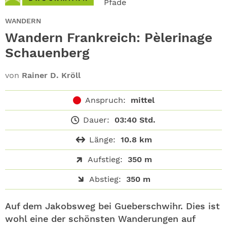
Pfade
ABO
WANDERN
GEWINNEN
Wandern Frankreich: Pèlerinage
Schauenberg
NEWSLETTER
von
Rainer D. Kröll
ALLE THEMEN
Anspruch:
mittel
SHOP
Dauer:
03:40 Std.
Länge:
10.8 km
Aufstieg:
350 m
Abstieg:
350 m
Auf dem Jakobsweg bei Gueberschwihr. Dies ist
wohl eine der schönsten Wanderungen auf