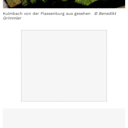
Kulmbach von der Plassenburg aus gesehen
© Benedikt
I
Grimmler
K