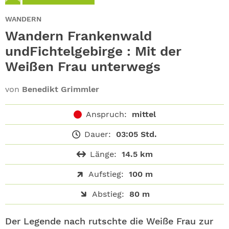
ABO
WANDERN
GEWINNEN
Wandern Frankenwald
undFichtelgebirge : Mit der
NEWSLETTER
Weißen Frau unterwegs
ALLE THEMEN
von
Benedikt Grimmler
SHOP
Anspruch:
mittel
Dauer:
03:05 Std.
Länge:
14.5 km
Aufstieg:
100 m
Abstieg:
80 m
Der Legende nach rutschte die Weiße Frau zur