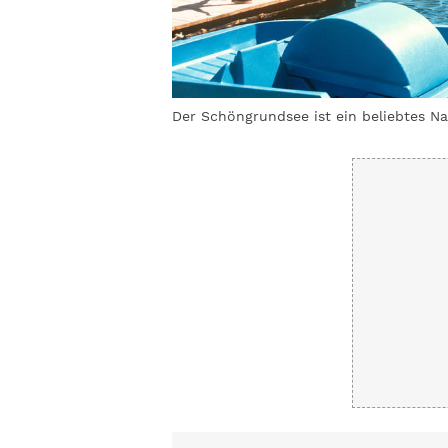
ssilo Wengel
Der Schöngrundsee ist ein beliebtes Na