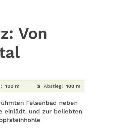
z: Von
tal
:
100 m
Abstieg:
100 m
berühmten Felsenbad neben
 einlädt, und zur beliebten
opfsteinhöhle