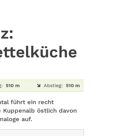
z:
ettelküche
g:
510 m
Abstieg:
510 m
tal führt ein recht
 Kuppenalb östlich davon
maloge auf.