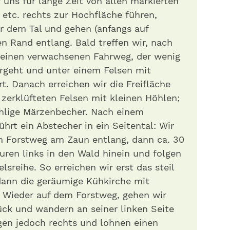
 uns für lange Zeit von allen markierten
tc. rechts zur Hochfläche führen,
er dem Tal und gehen (anfangs auf
n Rand entlang. Bald treffen wir, nach
f einen verwachsenen Fahrweg, der wenig
ergeht und unter einem Felsen mit
t. Danach erreichen wir die Freifläche
zerklüfteten Felsen mit kleinen Höhlen;
ählige Märzenbecher. Nach einem
hrt ein Abstecher in ein Seitental: Wir
m Forstweg am Zaun entlang, dann ca. 30
ren links in den Wald hinein und folgen
sreihe. So erreichen wir erst das steil
dann die geräumige Kühkirche mit
 Wieder auf dem Forstweg, gehen wir
ück und wandern an seiner linken Seite
gen jedoch rechts und lohnen einen