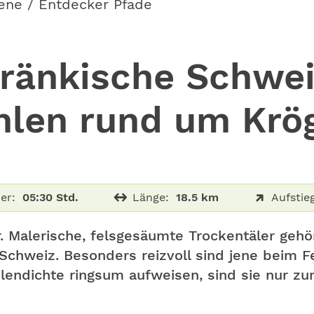
ene / Entdecker Pfade
änkische Schweiz
hlen rund um Krög
er:
05:30 Std.
Länge:
18.5 km
Aufstieg
r. Malerische, felsgesäumte Trockentäler geh
Schweiz. Besonders reizvoll sind jene beim Fe
lendichte ringsum aufweisen, sind sie nur zu