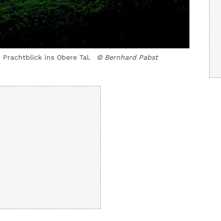
 Prachtblick ins Obere Tal.
© Bernhard Pabst
Die Drose
Pabst