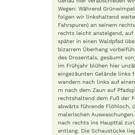
Genau hier verabschieden wir
Wegen: Während Grünwimpel e
folgen wir linkshaltend weit
Fahrspuren) an seinem rechte
rechts leicht ansteigend, au
später in einen Waldpfad üb
bizarrem Überhang vorbeiführ
des Drosentals, gesäumt von 
im Frühjahr blühen hier unz
eingezäunten Gelände links fü
wandern nach links auf eine
m nach dem Zaun auf Pfadspu
rechtshaltend dem Fuß der Fel
abwärts führende Flöhloch, 
malerischen Auswaschungen.
nach rechts ins Haupttal zur
entlang. Die Schaustücke lie