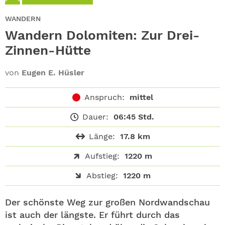
ABO
WANDERN
GEWINNEN
Wandern Dolomiten: Zur Drei-
Zinnen-Hütte
NEWSLETTER
von
Eugen E. Hüsler
ALLE THEMEN
Anspruch:
mittel
SHOP
Dauer:
06:45 Std.
Länge:
17.8 km
Aufstieg:
1220 m
Abstieg:
1220 m
Der schönste Weg zur großen Nordwandschau
ist auch der längste. Er führt durch das