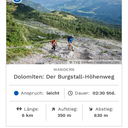
© TVB Sexten / wisthaler.com
WANDERN
Dolomiten: Der Burgstall-Höhenweg
Anspruch:
leicht
Dauer:
02:30 Std.
Länge:
Aufstieg:
Abstieg:
6 km
350 m
630 m