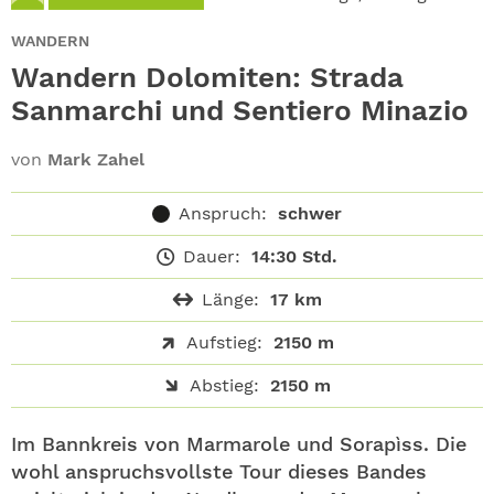
ABO
WANDERN
GEWINNEN
Wandern Dolomiten: Strada
Sanmarchi und Sentiero Minazio
NEWSLETTER
von
Mark Zahel
ALLE THEMEN
Anspruch:
schwer
SHOP
Dauer:
14:30 Std.
Länge:
17 km
Aufstieg:
2150 m
Abstieg:
2150 m
Im Bannkreis von Marmarole und Sorapìss. Die
wohl anspruchsvollste Tour dieses Bandes