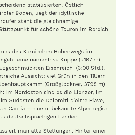
heidend stabilisierten. Östlich
roler Boden, liegt der idyllische
rdufer steht die gleichnamige
 Stützpunkt für schöne Touren im Bereich
lstück des Karnischen Höhenwegs im
mgeht eine namenlose Kuppe (2167 m),
euzgeschmückten Eisenreich (3:00 Std.).
streiche Aussicht: viel Grün in den Tälern
lpenhauptkamm (Großglockner, 3798 m)
h: Im Nordosten sind es die Lienzer, im
m Südosten die Dolomiti d’oltre Piave,
der Cárnia – eine unbekannte Alpenregion
aus deutschsprachigen Landen.
ssiert man alte Stellungen. Hinter einer