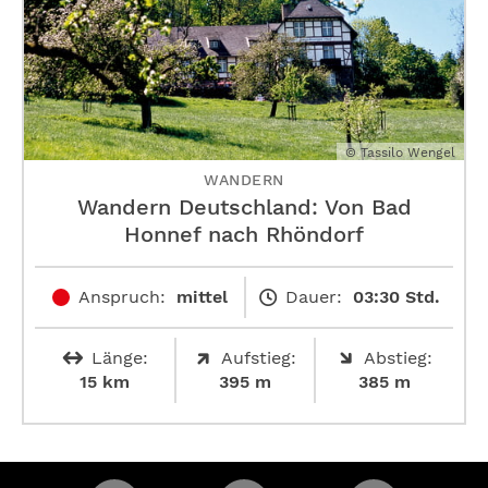
© Tassilo Wengel
WANDERN
Wandern Deutschland: Von Bad
Honnef nach ­Rhöndorf
Anspruch:
mittel
Dauer:
03:30 Std.
Länge:
Aufstieg:
Abstieg:
15 km
395 m
385 m