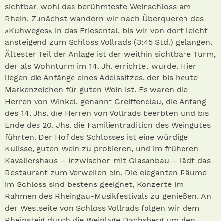
sichtbar, wohl das berühmteste Weinschloss am
Rhein. Zunächst wandern wir nach Überqueren des
»Kuhweges« in das Friesental, bis wir von dort leicht
ansteigend zum Schloss Vollrads (3:45 Std.) gelangen.
Ältester Teil der Anlage ist der weithin sichtbare Turm,
der als Wohnturm im 14. Jh. errichtet wurde. Hier
liegen die Anfänge eines Adelssitzes, der bis heute
Markenzeichen für guten Wein ist. Es waren die
Herren von Winkel, genannt Greiffenclau, die Anfang
des 14. Jhs. die Herren von Vollrads beerbten und bis
Ende des 20. Jhs. die Familientradition des Weingutes
führten. Der Hof des Schlosses ist eine würdige
Kulisse, guten Wein zu probieren, und im früheren
Kavaliershaus – inzwischen mit Glasanbau – lädt das
Restaurant zum Verweilen ein. Die eleganten Räume
im Schloss sind bestens geeignet, Konzerte im
Rahmen des Rheingau-Musikfestivals zu genießen. An
der Westseite von Schloss Vollrads folgen wir dem
Rheinsteig durch die Weinlage Dachsberg um den