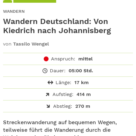
ABO
WANDERN
GEWINNEN
Wandern Deutschland: Von
Kiedrich nach ­Johannisberg
NEWSLETTER
von
Tassilo Wengel
ALLE THEMEN
Anspruch:
mittel
SHOP
Dauer:
05:00 Std.
Länge:
17 km
Aufstieg:
414 m
Abstieg:
270 m
Streckenwanderung auf bequemen Wegen,
teilweise führt die Wanderung durch die