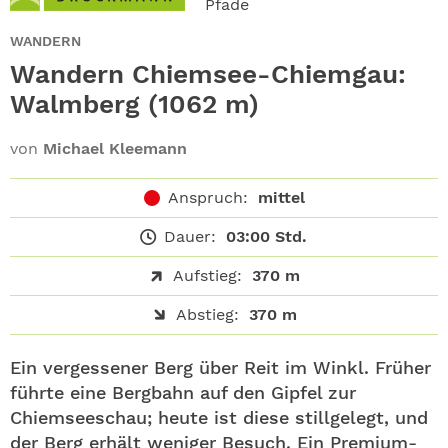
Pfade
ABO
WANDERN
GEWINNEN
Wandern Chiemsee-Chiemgau:
Walmberg (1062 m)
NEWSLETTER
von
Michael Kleemann
ALLE THEMEN
Anspruch:
mittel
SHOP
Dauer:
03:00 Std.
Aufstieg:
370 m
Abstieg:
370 m
Ein vergessener Berg über Reit im Winkl. Früher
führte eine Bergbahn auf den Gipfel zur
Chiemseeschau; heute ist diese stillgelegt, und
der Berg erhält weniger Besuch. Ein Premium-