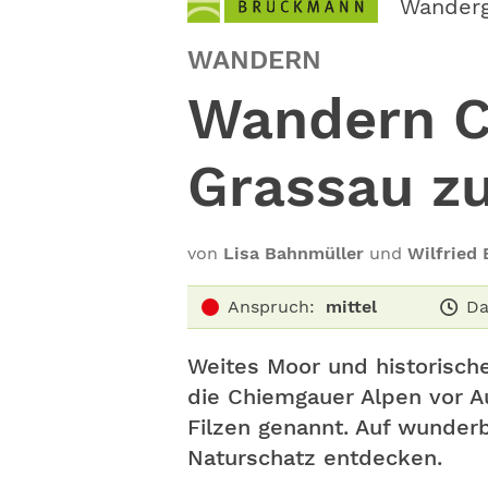
Wander
WANDERN
Wandern C
Grassau z
von
Lisa Bahnmüller
und
Wilfried
Anspruch:
mittel
Da
Weites Moor und historisc
die Chiemgauer Alpen vor Au
Filzen genannt. Auf wunderb
Naturschatz entdecken.