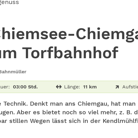
genuss
hiemsee-Chiemga
um Torfbahnhof
 Bahnmüller
uer:
03:00 Std.
Länge:
11 km
Aufsti
he Technik. Denkt man ans Chiemgau, hat ma
gen. Aber es bietet noch so viel mehr, z. B. 
ar stillen Wegen lässt sich in der Kendlmühlf