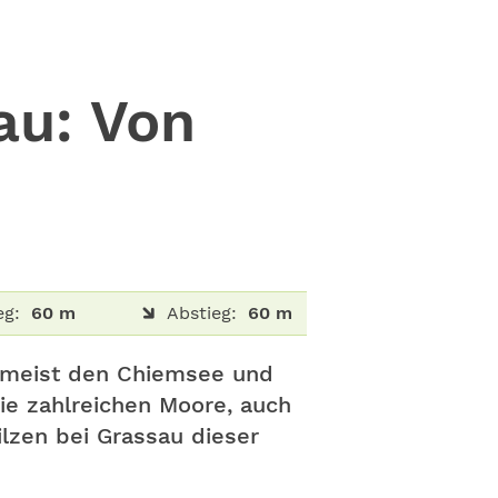
u: Von
eg:
60 m
Abstieg:
60 m
n meist den Chiemsee und
die zahlreichen Moore, auch
ilzen bei Grassau dieser