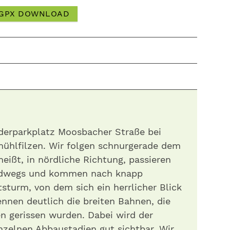
GPX DOWNLOAD
derparkplatz Moosbacher Straße bei
mühlfilzen. Wir folgen schnurgerade dem
eißt, in nördliche Richtung, passieren
ndwegs und kommen nach knapp
sturm, von dem sich ein herrlicher Blick
ennen deutlich die breiten Bahnen, die
en gerissen wurden. Dabei wird der
nzelnen Abbaustadien gut sichtbar. Wir