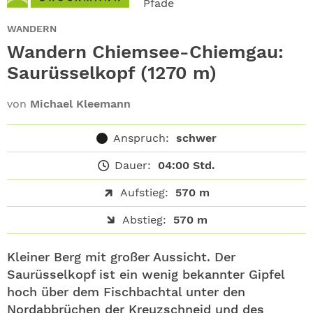
Pfade
ABO
WANDERN
GEWINNEN
Wandern Chiemsee-Chiemgau:
Saurüsselkopf (1270 m)
NEWSLETTER
von
Michael Kleemann
ALLE THEMEN
Anspruch:
schwer
SHOP
Dauer:
04:00 Std.
Aufstieg:
570 m
Abstieg:
570 m
Kleiner Berg mit großer Aussicht. Der
Saurüsselkopf ist ein wenig bekannter Gipfel
hoch über dem Fischbachtal unter den
Nordabbrüchen der Kreuzschneid und des