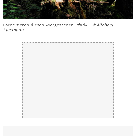
Farne zieren diesen »vergessenen Pfad«.
© Michael
B
Kleemann
K