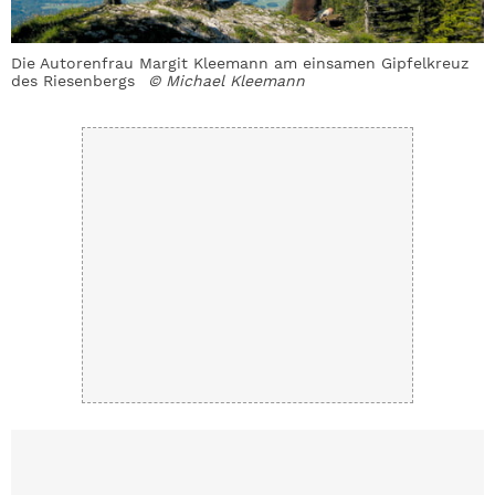
Die Autorenfrau Margit Kleemann am einsamen Gipfelkreuz
B
des Riesenbergs
© Michael Kleemann
R