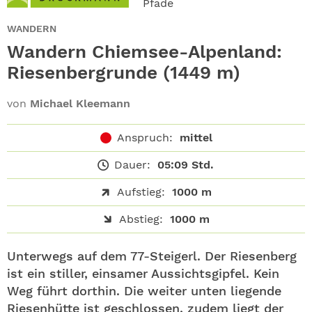
Pfade
ABO
WANDERN
GEWINNEN
Wandern Chiemsee-Alpenland:
Riesenbergrunde (1449 m)
NEWSLETTER
von
Michael Kleemann
ALLE THEMEN
Anspruch:
mittel
SHOP
Dauer:
05:09 Std.
Aufstieg:
1000 m
Abstieg:
1000 m
Unterwegs auf dem 77-Steigerl. Der Riesenberg
ist ein stiller, einsamer Aussichtsgipfel. Kein
Weg führt dorthin. Die weiter unten liegende
Riesenhütte ist geschlossen, zudem liegt der