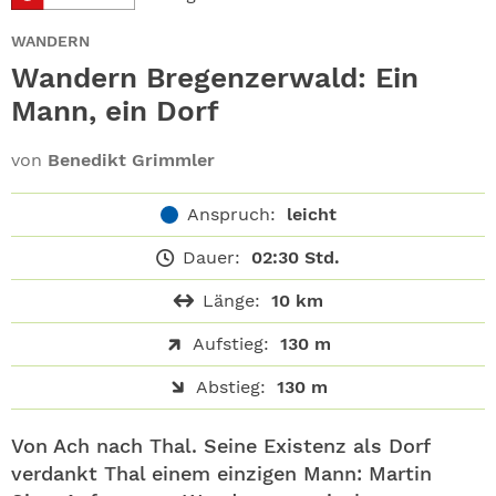
ABO
WANDERN
GEWINNEN
Wandern Bregenzerwald: Ein
Mann, ein Dorf
NEWSLETTER
von
Benedikt Grimmler
ALLE THEMEN
Anspruch:
leicht
SHOP
Dauer:
02:30 Std.
Länge:
10 km
Aufstieg:
130 m
Abstieg:
130 m
Von Ach nach Thal. Seine Existenz als Dorf
verdankt Thal einem einzigen Mann: Martin