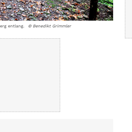
erg entlang.
© Benedikt Grimmler
Hittisau 