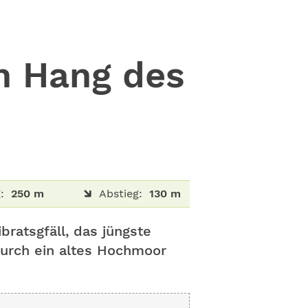
m Hang des
:
250 m
Abstieg:
130 m
bratsgfäll, das jüngste
durch ein altes Hochmoor