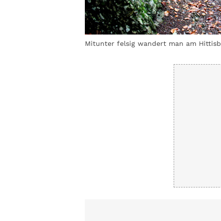
edikt Grimmler
Mitunter felsig wandert man am Hittisb