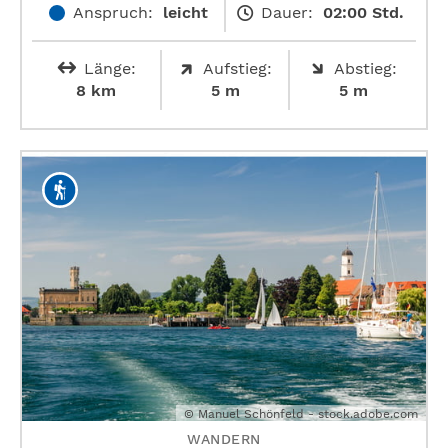
Anspruch:
leicht
Dauer:
02:00 Std.
Länge:
Aufstieg:
Abstieg:
8 km
5 m
5 m
© Manuel Schönfeld - stock.adobe.com
WANDERN