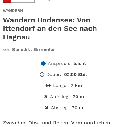
ABO
WANDERN
GEWINNEN
Wandern Bodensee: Von
Ittendorf an den See nach
NEWSLETTER
Hagnau
ALLE THEMEN
von
Benedikt Grimmler
SHOP
Anspruch:
leicht
Dauer:
02:00 Std.
Länge:
7 km
Aufstieg:
70 m
Abstieg:
70 m
Zwischen Obst und Reben. Vom nördlichen