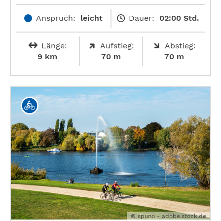
Anspruch:
leicht
Dauer:
02:00 Std.
Länge:
Aufstieg:
Abstieg:
9 km
70 m
70 m
© spuno - adobe.stock.de