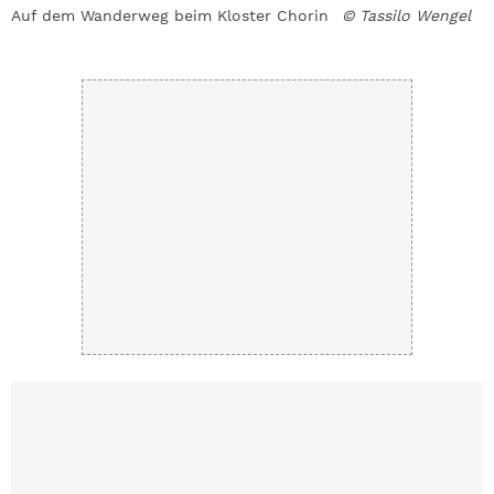
o
Auf dem Wanderweg beim Kloster Chorin
© Tassilo Wengel
D