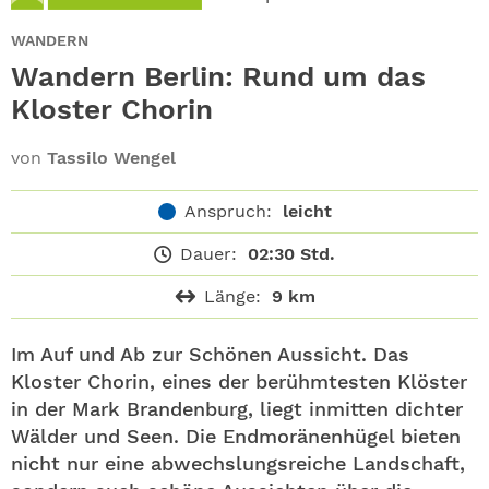
ABO
WANDERN
GEWINNEN
Wandern Berlin: Rund um das
Kloster Chorin
NEWSLETTER
von
Tassilo Wengel
ALLE THEMEN
Anspruch:
leicht
SHOP
Dauer:
02:30 Std.
Länge:
9 km
Im Auf und Ab zur Schönen Aussicht. Das
Kloster Chorin, eines der berühmtesten Klöster
in der Mark Brandenburg, liegt inmitten dichter
Wälder und Seen. Die Endmoränenhügel bieten
nicht nur eine abwechslungsreiche Landschaft,