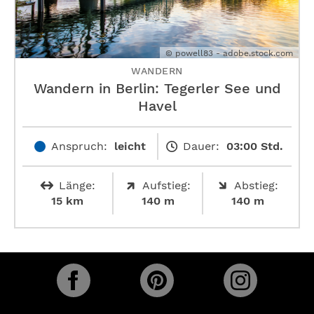
© powell83 - adobe.stock.com
WANDERN
Wandern in Berlin: Tegerler See und
Havel
Anspruch:
leicht
Dauer:
03:00 Std.
Länge:
Aufstieg:
Abstieg:
15 km
140 m
140 m